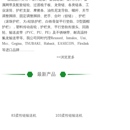
属网带及配套链轮、过渡梳子板、龙骨链、各类链条、工
业滚筒、护栏支架、摩擦条、油性尼龙导轨、螺杆、关节
调整脚蹄、固定调整脚蹄、把手、合叶（铰链）、护栏
（滚珠护栏、大c铝轨护栏、白铁骨架平行垫轨、D型圆帽
护栏），塑料传动齿轮，护栏夹、平行垫轨衔接头、回路
轮、输送皮带（PVC、PU、PE）及不锈钢带、耐高温特
氟龙输送带等。我公司同时代理Rexnord、Intralox、Uni、
Mcc、Gegina、TSUBAKI、Habasit、EASECON、Flexlink
等进口品牌.……
……
>>浏览更多
最新产品
83柔性链输送机
103柔性链输送机