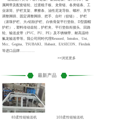
属网带及配套链轮、过渡梳子板、龙骨链、各类链条、工
业滚筒、护栏支架、摩擦条、油性尼龙导轨、螺杆、关节
调整脚蹄、固定调整脚蹄、把手、合叶（铰链）、护栏
（滚珠护栏、大c铝轨护栏、白铁骨架平行垫轨、D型圆帽
护栏），塑料传动齿轮，护栏夹、平行垫轨衔接头、回路
轮、输送皮带（PVC、PU、PE）及不锈钢带、耐高温特
氟龙输送带等。我公司同时代理Rexnord、Intralox、Uni、
Mcc、Gegina、TSUBAKI、Habasit、EASECON、Flexlink
等进口品牌.……
……
>>浏览更多
最新产品
83柔性链输送机
103柔性链输送机