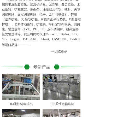
属网带及配套链轮、过渡梳子板、龙骨链、各类链条、工
业滚筒、护栏支架、摩擦条、油性尼龙导轨、螺杆、关节
调整脚蹄、固定调整脚蹄、把手、合叶（铰链）、护栏
（滚珠护栏、大c铝轨护栏、白铁骨架平行垫轨、D型圆帽
护栏），塑料传动齿轮，护栏夹、平行垫轨衔接头、回路
轮、输送皮带（PVC、PU、PE）及不锈钢带、耐高温特
氟龙输送带等。我公司同时代理Rexnord、Intralox、Uni、
Mcc、Gegina、TSUBAKI、Habasit、EASECON、Flexlink
等进口品牌.……
……
>>浏览更多
最新产品
83柔性链输送机
103柔性链输送机