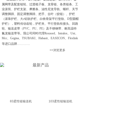
属网带及配套链轮、过渡梳子板、龙骨链、各类链条、工
业滚筒、护栏支架、摩擦条、油性尼龙导轨、螺杆、关节
调整脚蹄、固定调整脚蹄、把手、合叶（铰链）、护栏
（滚珠护栏、大c铝轨护栏、白铁骨架平行垫轨、D型圆帽
护栏），塑料传动齿轮，护栏夹、平行垫轨衔接头、回路
轮、输送皮带（PVC、PU、PE）及不锈钢带、耐高温特
氟龙输送带等。我公司同时代理Rexnord、Intralox、Uni、
Mcc、Gegina、TSUBAKI、Habasit、EASECON、Flexlink
等进口品牌.……
……
>>浏览更多
最新产品
83柔性链输送机
103柔性链输送机